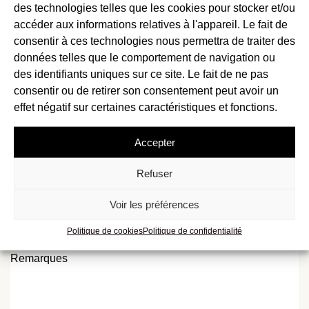
des technologies telles que les cookies pour stocker et/ou
Address
*
Montant à régler:
CHF
0
.–
accéder aux informations relatives à l'appareil. Le fait de
consentir à ces technologies nous permettra de traiter des
Envoi et facture à:
données telles que le comportement de navigation ou
des identifiants uniques sur ce site. Le fait de ne pas
Prénom
Nom
*
*
consentir ou de retirer son consentement peut avoir un
effet négatif sur certaines caractéristiques et fonctions.
Adresse
*
Accepter
NPA
Localité
*
*
Refuser
Téléphone
*
Voir les préférences
E-mail
*
Politique de cookies
Politique de confidentialité
Remarques