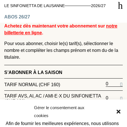
LE SINFONIETTA DE LAUSANNE
2026/27
ABOS 26/27
Achetez dès maintenant votre abonnement sur
notre
billetterie en ligne
.
Pour vous abonner, choisir le(s) tarif(s), sélectionner le
nombre et compléter les champs prénom et nom du·de la
titulaire.
S’ABONNER À LA SAISON
TARIF NORMAL (CHF 160)
TARIF AVS, AI, AC / AMI·E·X DU SINFONIETTA
(CHF 130)
Gérer le consentement aux
TARIF PERSONNE EN FORMATION / JEUNE
cookies
(10-25 ANS) (CHF 50)
Afin de fournir les meilleures expériences, nous utilisons
Email