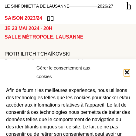
LE SINFONIETTA DE LAUSANNE
2026/27
SAISON 2023/24
JE 23 MAI 2024 - 20H
SALLE MÉTROPOLE, LAUSANNE
PIOTR ILITCH TCHAÏKOVSKI
Roméo et Juliette, Ouverture-fantaisie
Gérer le consentement aux
Le Lac des cygnes, Suite (extraits)
cookies
SERGUEÏ PROKOFIEV
Roméo et Juliette, Suites 1 et 2 (extraits)
Afin de fournir les meilleures expériences, nous utilisons
des technologies telles que les cookies pour stocker et/ou
David Reiland, direction
accéder aux informations relatives à l'appareil. Le fait de
Deux grandes histoires d’amours absolues et contrariées,
consentir à ces technologies nous permettra de traiter des
le Lac des cygnes et Roméo et Juliette mises en musique
données telles que le comportement de navigation ou
par des symphonistes virtuoses de l’orchestre. Au
des identifiants uniques sur ce site. Le fait de ne pas
romantisme exacerbé de Piotr Ilitch Tchaïkovski répond le
consentir ou de retirer son consentement peut avoir un