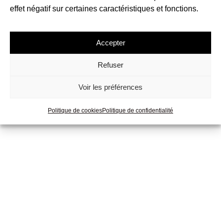
néo-classicisme de Sergueï Prokofiev. Un lyrisme
effet négatif sur certaines caractéristiques et fonctions.
enflammé, incarné dans une impressionnante série de
mélodies inoubliables.
Accepter
Billets
Programme
Refuser
Voir les préférences
NEWSLETTER
Politique de cookies
Politique de confidentialité